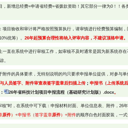
目，新增总经费=申请省经费=省拨款资助！其它部分一律为0！！各
：
项目验收和审计将严格按照预算执行，请审慎进行经费预算编制，
10%统筹
）。
26年起
预算合理性将纳入评审内容，
不建议顶格申请。
上一直在系统中进行审核工作，如
审核不及时通常是因为新系统存在
谅。
于附件的具体要求，无特别说明的均只要求申报单位提供，对参与单
与人员签字、附件审查表签字盖章后扫描上传
；
申报书（上传系统
：
26年省科技计划项目申报流程（基础研究计划版）.docx
。
审核”时，在系统中可下载：申报材料封面、单位信息表、附件，26
章
原件
）+申报书（签字盖章
原件
）+附件
的顺序白色封面胶装，一式