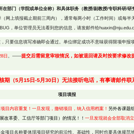
所在部门（学院或单位全称）和具体职务（教授/副教授/专职科研/研
季（网上填报截止期前三周内），通常每两小时（工作时间）或每半
BUG，单位管理员无法看到您的信息，
请发邮件给huaxin@nju.edu
审核，只要信息填写准确即会通过。单位绑定成功不意味获得限项申报
28日
。——
提交后需留意审核情况，如被退回请及时按要求修改
审核期（5月15日-5月30日）无法接听电话，有事请邮件联
项目填报
金项目内容重复！一旦发现，撤销项目，纳入信用档案！
另外
各
课题
展改革委、工信厅等部门项目）的情况！！
一旦发现就会全部取消
学基金项目名称要体现项目研究的前沿性、基础性，同时也要具体规范