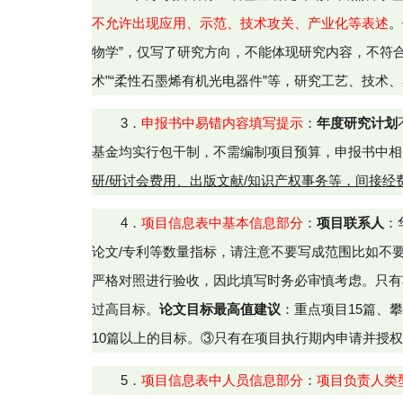
不允许出现应用、示范、技术攻关、产业化等表述
。
物学”，仅写了研究方向，不能体现研究内容，不符合
术”“柔性石墨烯有机光电器件”等，研究工艺、技术
3．
申报书中易错
内容填写提示
：
年度研究计划
基金
均实行包干制，不需编制项目预算，申报书中相
研/
研讨会费用、出版文献/知识产权事务等，间接经
4
．
项目信息表中基本信息部分
：
项目联系人
：
论文/专利等数量指标，请注意不要写成范围比如不要写
严格对照进行验收，因此填写时务必审慎考虑。只有
过高目标。
论文目标最高值建议
：重点项目15篇、
10篇以上的目标。③只有在项目执行期内申请并授
5．
项目信息表中人员信息部分
：
项目负责人类型