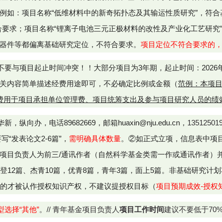
例如：项目名称“低维材料中的新奇拓扑态及其输运性质研究”，符合
要求；项目名称“锂离子电池三元正极材料的改性及产业化工艺研究”
、器件等都偏离基础研究定位，不符合要求。
项目定位不符合要求的
不要与项目起止时间冲突！！大部分项目为3年期，起止时间：2026年7月
关内容简单描述经费用途即可，不必确定比例或金额（
范例：本项目
费用于项目承担单位管理费、项目统筹支出及参与项目研究人员的绩
华新，纵向办，电话
89682669
，邮箱
huaxin@nju.edu.cn
，
13512501
“发表论文2-6篇”，
需明确具体数量
。②如正式立项，信息表中项
项目负责人为前三
/
通讯作者（自然科学基金类需一作或通讯作者）
攀登12篇、杰青10篇，优青8篇，青年3篇，面上5篇。非基础研究
权的才被认作授权知识产权，不建议提授权目标（
项目预期成效
-
授权
选择“其他”
。
// 青年基金项目负责人
项目工作时间
建议不要低于70