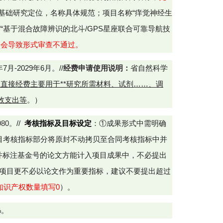
基础研究定位，名称具体规范；项目名称“痒觉神经生
“基于混合故障辨识的北斗/GPS星座联合可靠导航技
，会导致形式审查不通过。
-2029年6月。//
经费申请使用说明：
省自然科学
直接经费主要用于**研究所需材料、试剂……、调
效支出等
。）
980
。
//
考核指标及目标设定
：①成果形式中需明确
目考核指标部分将原封不动拷贝至合同考核指标中并
并标注基金号的论文方能计入项目成果中，不必提出
计划项目更不必以论文作为重要指标，建议不要提出超过
知识产权数量填写
0
）。
%。