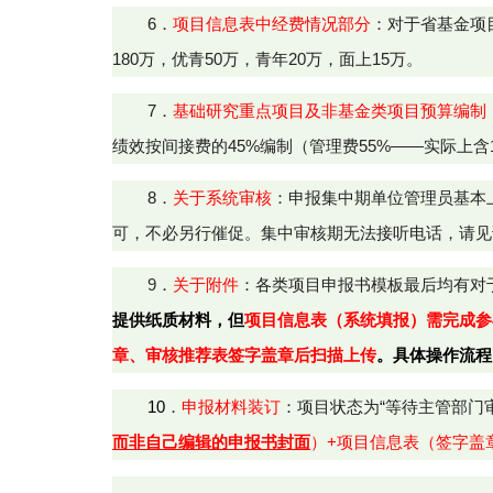
6
．
项目信息表中经费情况部分
：对于省基金项
180万，优青50万，青年20万，面上15万。
7
．
基础研究重点项目及非基金类项目预算编制
绩效按间接费的
45%
编制（管理费
55%——实际上含
8
．
关于系统审核
：申报集中期单位管理员基本
可，不必另行催促。集中审核期无法接听电话，请见
9
．
关于附件
：
各类项目申报书模板最后均有对
提供纸质材料，但
项目信息表（系统填报）
需完成参
章、审核推荐表签字盖章后扫描上传
。具体操作流程
10
．
申报材料装订
：项目状态为“等待主管部门
而非自己编辑的申报书封面
）+项目信息表（签字盖