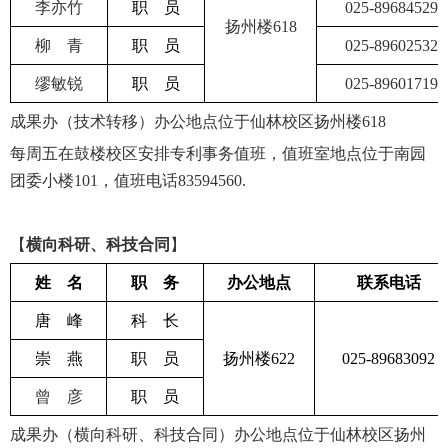
李亦竹
职 员
025-89684529
扬州楼
618
柳 青
职 员
025-89602532
缪敏锐
职 员
025-89601719
成果办（技术转移）办公地点位于仙林校区扬州楼
618
每周五在鼓楼校区安排专利事务值班，值班室地点位于南园
团委小楼
101
，值班电话
83594560.
【
横向科研、科技合同
】
姓 名
职 务
办公地点
联系电话
唐 峰
科 长
崇 燕
职 员
扬州楼
622
025-89683092
曾 彦
职 员
成果办（横向科研、科技合同）办公地点位于仙林校区扬州