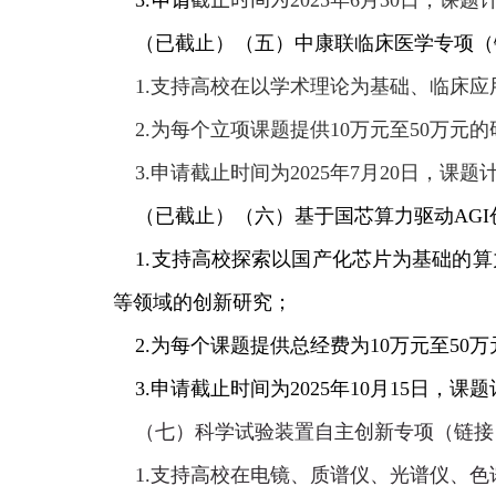
3.申请
截止时间为
2025
年
6
月
30
日，课题
（已截止）
（五）中康联临床医学专项
（
1.支持高校在以学术理论为基础、临床应
2.为每个立项课题提供
10
万元至
50
万元的
3.申请截止时间为
2025
年
7
月
20
日，课题
（已截止）
（六）基于国芯算力驱动
AGI
1.支持高校探索以国产化芯片为基础的算
等领域的创新研究；
2.为每个课题提供总经费为
10
万元至
50
万
3.申请截止时间为
2025
年
10
月
15
日，课题
（七）科学试验装置自主创新专项
（链接
1.支持高校在电镜、质谱仪、光谱仪、色