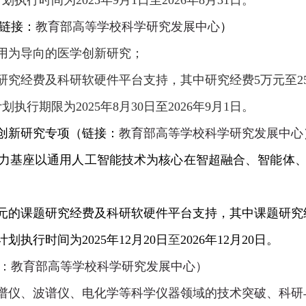
计划执行时间为
2025
年
9
月
1
日至
2026
年
8
月
31
日。
链接：
教育部高等学校科学研究发展中心
）
用为导向的医学创新研究；
研究经费及科研软硬件平台支持，其中研究经费
5
万元至
2
计划执行期限为
2025
年
8
月
30
日至
2026
年
9
月
1
日。
创新研究专项
（链接：
教育部高等学校科学研究发展中心
力基座以通用人工智能技术为核心在智超融合、智能体
元的课题研究经费及科研软硬件平台支持，其中课题研究
计划执行时间为
2025
年
12
月
20
日
至
2026
年
12
月
20
日。
：
教育部高等学校科学研究发展中心
）
谱仪、波谱仪、电化学等科学仪器领域的技术突破、科研