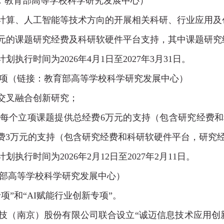
：
教育部高等学校科学研究发展中心
）
计算、人工智能等技术方向的开展相关科研、行业应用及
元的课题研究经费及科研软硬件平台支持，其中课题研究
计划执行时间为
2026
年
4
月
1
日
至
2027
年
3
月
31
日。
项
（链接：
教育部高等学校科学研究发展中心
）
交叉融合创新研究；
每个立项课题提供总经费6万元的支持（包含研究经费
费3万元的支持（包含研究经费和科研软硬件平台，研究经
计划执行时间为
2026
年
2
月
12
日
至
2027
年
2
月
11
日。
部高等学校科学研究发展中心
）
”和“AI赋能行业创新专项”。
技（南京）股份有限公司联合设立“诚迈信息技术应用创