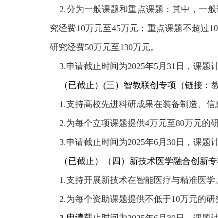
2.分为一般课题和重点课题：其中，一般
究经费
10
万元至
45
万元；重点课题不超过
1
研究经费
50
万元至
130
万元。
3.申请截止时间为
2025
年
5
月
31
日，课题
（已截止）
(三）智教联创专项
（链接：
1.支持高校先进科研成果在装备制造、信
2.为每个立项课题提供
4
万元至
80
万元的
3.申请截止时间为
2025
年
6
月
30
日，课题
（已截止）
（四）新技术医学融合创新专
1.支持开展新技术在智能医疗与精准医学
2.为每个资助课题提供不低于
10
万元的研