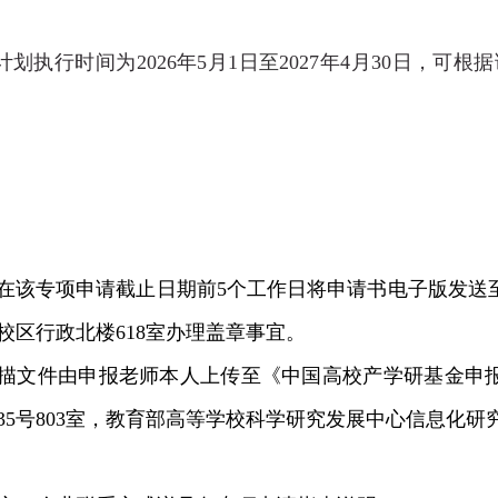
计划执行时间为
2026
年
5
月
1
日
至
2027
年
4
月
30
日，可根据
在该专项申请截止日期前
5
个工作日将申请书电子版发送至
校区行政北楼
618
室办理盖章事宜。
描文件由申报老师本人上传至《中国高校产学研基金申
35
号
803
室，教育部高等学校科学研究发展中心信息化研