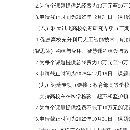
2.为每个课题提供总经费为
10
万元至
50
万
3.申请截止时间为
2025
年
12
月31
日，课题
（八）
科大讯飞高校创新研究专项（三期
1.促进高校充分利用人工智能技术，赋
（智思体）构建与应用、智慧课程建设与教
2.为每个课题提供总经费为
10
万元至
50
万
3.申请截止时间为
2025
年
12
月
15
日，课题
（九）
迈瑞专项
（链接：
教育部高等学校
1.支持高校在在医学检验、超声和监护领
2.为每个课题提供经费不低于
10
万元
的课
3.申请截止时间为
2025
年
10
月
31
日，课题