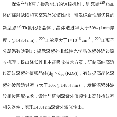
229
229
探索
Th离子掺杂能力的调控机制，研究掺
Th晶
体的辐射缺陷和真空紫外光谱性能，研发综合性能优良的
229
新型掺
Th氟化物晶体，晶体透过率大于50% (1mm厚
229
16
-3
229
度，@148.4 nm)，
Th浓度大于1×10
cm
，
Th离子
分凝系数达到1；揭示深紫外非线性光学晶体紫外近边吸
收机理，提出降低其非本征吸收技术方案，研制高纯高透
过高效深紫外倍频晶体(d
> d
(KDP))，有效提高晶体深
ij
36
紫外波段透过率（大于10%@148.4 nm），发展深紫外波
段相位匹配技术，设计与研制深紫外倍频输出高转换效率
相关器件，实现148.4 nm深紫外激光输出。