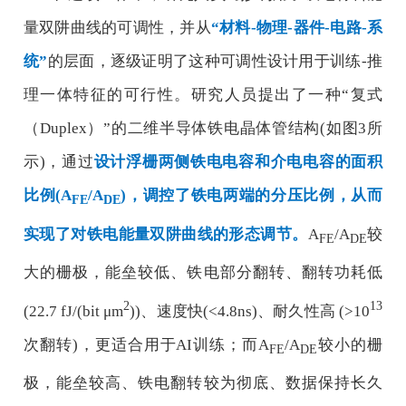
量双阱曲线的可调性，并从
“
材料
-
物理
-
器件
-
电路
-
系
统
”
的层面，逐级证明了这种可调性设计用于训练
-
推
理一体特征的可行性。研究人员提出了一种
“
复式
（
Duplex
）
”
的二维半导体铁电晶体管结构
(
如图
3
所
示
)
，通过
设计浮栅两侧铁电电容和介电电容的面积
比例
(A
/A
)
，调控了铁电两端的分压比例，从而
FE
DE
实现了对铁电能量双阱曲线的形态调节。
A
/A
较
FE
DE
大的栅极，能垒较低、铁电部分翻转、翻转功耗低
2
13
(22.7 fJ/(bit μm
))
、速度快
(<4.8ns)
、耐久性高
(>10
次翻转
)
，更适合用于
AI
训练；而
A
/A
较小的栅
FE
DE
极，能垒较高、铁电翻转较为彻底、数据保持长久