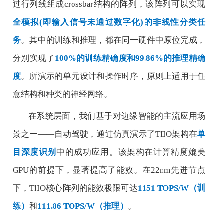
过行列线组成
crossbar
结构的阵列，该阵列可以实现
全模拟
(
即输入信号未通过数字化
)
的非线性分类任
务
。其中的训练和推理，都在同一硬件中原位完成，
分别实现了
100%
的训练精确度和
99.86%
的推理精确
度
。所演示的单元设计和操作时序，原则上适用于任
意结构和种类的神经网络。
在系统层面，我们基于对边缘智能的主流应用场
景之一
——
自动驾驶，通过仿真演示了
TIIO
架构在
单
目深度识别
中的成功应用。该架构在计算精度媲美
GPU
的前提下，显著提高了能效。在
22nm
先进节点
下，
TIIO
核心阵列的能效极限可达
1151 TOPS/W
（训
练）
和
111.86 TOPS/W
（推理）
。