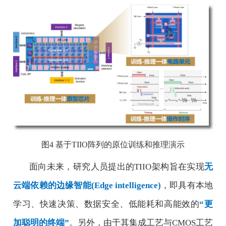
图
4
基于
TIIO
阵列的原位训练和推理演示
面向未来，研究人员提出的
TIIO
架构旨在实现
无
云端依赖的边缘智能
(Edge intelligence)
，即具有本地
学习、快速决策、数据安全、低能耗和高能效的
“
更
加聪明的终端
”
。另外，由于其集成工艺与
CMOS
工艺