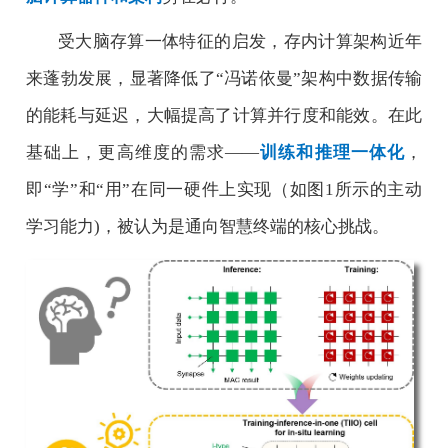
受大脑存算一体特征的启发，存内计算架构近年
来蓬勃发展，显著降低了
“
冯
诺依曼
”
架构中数据传输
的能耗与延迟，大幅提高了计算并行度和能效。在此
基础上，更高维度的需求
——
训练和推理一体化
，
即
“
学
”
和
“
用
”
在同一硬件上实现（如图
1
所示的主动
学习能力
)
，被认为是通向智慧终端的核心挑战。