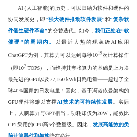
AI (
人工智能
)
的历史，可以归纳为软件和硬件的
协同发展史，即
“
强大硬件推动软件发展
”
和
“
复杂软
件催生硬件革命
”
的交替迭代。如今，
我们正处在
“
软
催硬
”
的周期内。
以最近大热的现象级
AI
应用
19
ChatGPT
为例，其算力可以达到每秒
10
次计算操作
7
（即
10
TOPS
），而维持其夸张算力的基础是上万块
最先进的
GPU
以及
77,160 kWh
日耗电量
——
超过了全
球
40%
国家的日发电量！因此，基于冯
诺依曼架构的
GPU
硬件将难以支撑
AI
技术的可持续性发展
。实际
上，人脑算力与
GPT
相当，功耗却仅为
20W
，能效比
GPT
采用的
GPU
高
5
个数量级。因此，
发展高能效的类
脑计算器件和架构
势在必行。