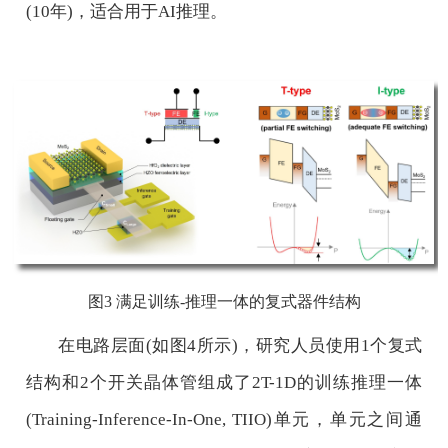
(10
年
)
，适合用于
AI
推理。
图
3
满足训练
-
推理一体的复式器件结构
在电路层面
(
如图
4
所示
)
，研究人员使用
1
个复式
结构和
2
个开关晶体管组成了
2T-1D
的训练推理一体
(Training-Inference-In-One, TIIO)
单元，单元之间通