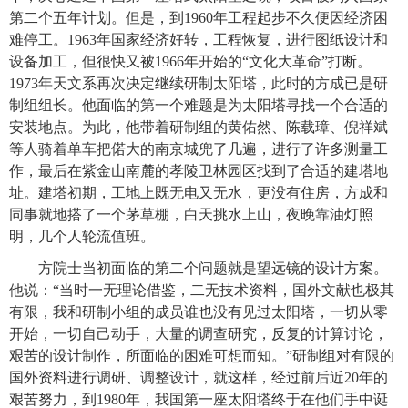
第二个五年计划。但是，到1960年工程起步不久便因经济困
难停工。1963年国家经济好转，工程恢复，进行图纸设计和
设备加工，但很快又被1966年开始的“文化大革命”打断。
1973年天文系再次决定继续研制太阳塔，此时的方成已是研
制组组长。他面临的第一个难题是为太阳塔寻找一个合适的
安装地点。为此，他带着研制组的黄佑然、陈载璋、倪祥斌
等人骑着单车把偌大的南京城兜了几遍，进行了许多测量工
作，最后在紫金山南麓的孝陵卫林园区找到了合适的建塔地
址。建塔初期，工地上既无电又无水，更没有住房，方成和
同事就地搭了一个茅草棚，白天挑水上山，夜晚靠油灯照
明，几个人轮流值班。
方院士当初面临的第二个问题就是望远镜的设计方案。
他说：“当时一无理论借鉴，二无技术资料，国外文献也极其
有限，我和研制小组的成员谁也没有见过太阳塔，一切从零
开始，一切自己动手，大量的调查研究，反复的计算讨论，
艰苦的设计制作，所面临的困难可想而知。”研制组对有限的
国外资料进行调研、调整设计，就这样，经过前后近20年的
艰苦努力，到1980年，我国第一座太阳塔终于在他们手中诞