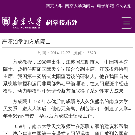
南京大学
南京大学新闻网
电子邮箱
OA系统
严谨治学的方成院士
时间：2014-12-22
浏览：
3320
方成教授，1938年出生，江苏省江阴市人，中国科学院
院士。曾担任两届国际天文学联合会副主席、江苏省科协副
主席、我国第一架塔式太阳望远镜的研制人。他在我国首先
系统地掌握和运用非局部热动平衡理论，在太阳耀斑半经验
模型、动力学模型和光谱诊断方面取得了系列性重大成果。
方成院士1955年以优异的成绩考入久负盛名的南京大学
天文系。进入大学后，他心无旁骛、刻苦学习，创造了大学4
年全5分的奇迹。毕业后方成院士留校工作。
1958年，南京大学天文系师生在苏联专家的建议和帮助
下，决心建造中国第一座塔式太阳望远镜，项目被列入国家