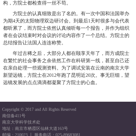
构，方院士都检查得一丝不苟。
方院士的认真细致是出了名的。有一次中国和法国举办
为期4天的太阳物理双边研讨会。到最后1天时很多与会代表
都听累了，而方院士依然认真倾听每一个报告，并作为组织
者在会议结束时对会议的讨论内容作了一个总结。方院士的
总结报告让法国人连连称赞。
年过古稀之后，大部分人都在颐享天年了，而方成院士
在繁忙的社会事务之余依然工作在科研第一线，甚至自己还
在亲自处理一些观测资料。为了调试安装在云南的南京大学
新望远镜，方院士在2012年跑了昆明近20次。事无巨细，望
远镜发展的点点滴滴都凝聚了方院士的心血。
Copyright © 2017 and All Rights Reserved
南信备411号
南京大学科学技术处
地址：南京市栖霞区仙林大道163号
邮编：210023 丨 服务电话：025-89683081