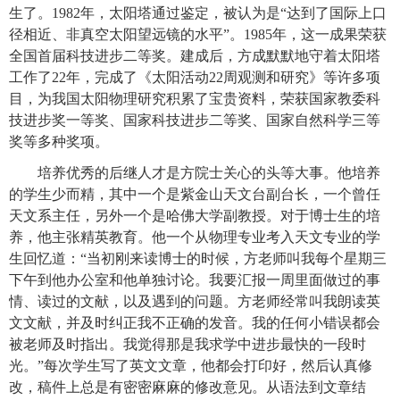
生了。1982年，太阳塔通过鉴定，被认为是“达到了国际上口
径相近、非真空太阳望远镜的水平”。1985年，这一成果荣获
全国首届科技进步二等奖。建成后，方成默默地守着太阳塔
工作了22年，完成了《太阳活动22周观测和研究》等许多项
目，为我国太阳物理研究积累了宝贵资料，荣获国家教委科
技进步奖一等奖、国家科技进步二等奖、国家自然科学三等
奖等多种奖项。
培养优秀的后继人才是方院士关心的头等大事。他培养
的学生少而精，其中一个是紫金山天文台副台长，一个曾任
天文系主任，另外一个是哈佛大学副教授。对于博士生的培
养，他主张精英教育。他一个从物理专业考入天文专业的学
生回忆道：“当初刚来读博士的时候，方老师叫我每个星期三
下午到他办公室和他单独讨论。我要汇报一周里面做过的事
情、读过的文献，以及遇到的问题。方老师经常叫我朗读英
文文献，并及时纠正我不正确的发音。我的任何小错误都会
被老师及时指出。我觉得那是我求学中进步最快的一段时
光。”每次学生写了英文文章，他都会打印好，然后认真修
改，稿件上总是有密密麻麻的修改意见。从语法到文章结